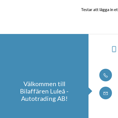
Testar att lägga in
Välkommen till
Bilaffären Luleå -
Autotrading AB!