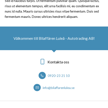
Sed id faucibus turpis. Ut fermentum pulvinar quam. Quisque luctus,
risus ut elementum tempus, elit urna facilisis mi, eu condimentum ex
nunc id nulla. Mauris cursus ultricies risus vitae fermentum. Duis sed
fermentum mauris. Donec ultrices hendrerit aliquam.
Välkommen till Bilaffären Luleå - Autotrading AB!
Kontakta oss
0920-23 21 10
info@bilaffarenlulea.se