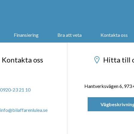
Finansiering
Bra att veta
Kontakta oss
Kontakta oss
Hitta till 
Hantverksvägen 6, 973 
0920-23 21 10
Vägbeskrivnin
info@bilaffarenlulea.se