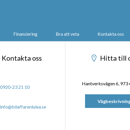
Finansiering
Bra att veta
Kontakta oss
Kontakta oss
Hitta till 
Hantverksvägen 6, 973 
0920-23 21 10
Vägbeskrivnin
info@bilaffarenlulea.se